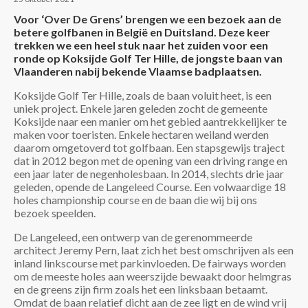
Voor ‘Over De Grens’ brengen we een bezoek aan de
betere golfbanen in België en Duitsland. Deze keer
trekken we een heel stuk naar het zuiden voor een
ronde op Koksijde Golf Ter Hille, de jongste baan van
Vlaanderen nabij bekende Vlaamse badplaatsen.
Koksijde Golf Ter Hille, zoals de baan voluit heet, is een
uniek project. Enkele jaren geleden zocht de gemeente
Koksijde naar een manier om het gebied aantrekkelijker te
maken voor toeristen. Enkele hectaren weiland werden
daarom omgetoverd tot golfbaan. Een stapsgewijs traject
dat in 2012 begon met de opening van een driving range en
een jaar later de negenholesbaan. In 2014, slechts drie jaar
geleden, opende de Langeleed Course. Een volwaardige 18
holes championship course en de baan die wij bij ons
bezoek speelden.
De Langeleed, een ontwerp van de gerenommeerde
architect Jeremy Pern, laat zich het best omschrijven als een
inland linkscourse met parkinvloeden. De fairways worden
om de meeste holes aan weerszijde bewaakt door helmgras
en de greens zijn firm zoals het een linksbaan betaamt.
Omdat de baan relatief dicht aan de zee ligt en de wind vrij