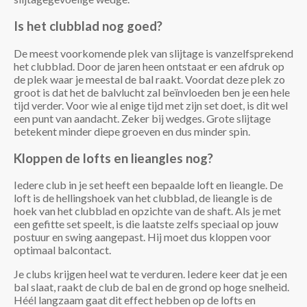
Is het clubblad nog goed?
De meest voorkomende plek van slijtage is vanzelfsprekend
het clubblad. Door de jaren heen ontstaat er een afdruk op
de plek waar je meestal de bal raakt. Voordat deze plek zo
groot is dat het de balvlucht zal beïnvloeden ben je een hele
tijd verder. Voor wie al enige tijd met zijn set doet, is dit wel
een punt van aandacht. Zeker bij wedges. Grote slijtage
betekent minder diepe groeven en dus minder spin.
Kloppen de lofts en lieangles nog?
Iedere club in je set heeft een bepaalde loft en lieangle. De
loft is de hellingshoek van het clubblad, de lieangle is de
hoek van het clubblad en opzichte van de shaft. Als je met
een gefitte set speelt, is die laatste zelfs speciaal op jouw
postuur en swing aangepast. Hij moet dus kloppen voor
optimaal balcontact.
Je clubs krijgen heel wat te verduren. Iedere keer dat je een
bal slaat, raakt de club de bal en de grond op hoge snelheid.
Héél langzaam gaat dit effect hebben op de lofts en