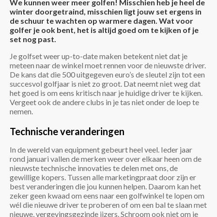
We kunnen weer meer golfen! Misschien heb je heel de
winter doorgetraind, misschien ligt jouw set ergens in
de schuur te wachten op warmere dagen. Wat voor
golfer je ook bent, het is altijd goed om te kijken of je
set nog past.
Je golfset weer up-to-date maken betekent niet dat je
meteen naar de winkel moet rennen voor de nieuwste driver.
De kans dat die 500 uitgegeven euro’s de sleutel zijn tot een
succesvol golfjaar is niet zo groot. Dat neemt niet weg dat
het goed is om eens kritisch naar je huidige driver te kijken.
Vergeet ook de andere clubs in je tas niet onder de loep te
nemen.
Technische veranderingen
In de wereld van equipment gebeurt heel veel. Ieder jaar
rond januari vallen de merken weer over elkaar heen om de
nieuwste technische innovaties te delen met ons, de
gewillige kopers. Tussen alle marketingpraat door zijn er
best veranderingen die jou kunnen helpen. Daarom kan het
zeker geen kwaad om eens naar een golfwinkel te lopen om
wél die nieuwe driver te proberen of om een bal te slaan met
nieuwe, vergevingsgezinde ijzers. Schroom ook niet om je