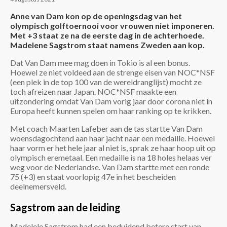
Anne van Dam kon op de openingsdag van het
olympisch golftoernooi voor vrouwen niet imponeren.
Met +3 staat ze na de eerste dag in de achterhoede.
Madelene Sagstrom staat namens Zweden aan kop.
Dat Van Dam mee mag doen in Tokio is al een bonus.
Hoewel ze niet voldeed aan de strenge eisen van NOC*NSF
(een plek in de top 100 van de wereldranglijst) mocht ze
toch afreizen naar Japan. NOC*NSF maakte een
uitzondering omdat Van Dam vorig jaar door corona niet in
Europa heeft kunnen spelen om haar ranking op te krikken.
Met coach Maarten Lafeber aan de tas startte Van Dam
woensdagochtend aan haar jacht naar een medaille. Hoewel
haar vorm er het hele jaar al niet is, sprak ze haar hoop uit op
olympisch eremetaal. Een medaille is na 18 holes helaas ver
weg voor de Nederlandse. Van Dam startte met een ronde
75 (+3) en staat voorlopig 47e in het bescheiden
deelnemersveld.
Sagstrom aan de leiding
Madelele Sagstrom had een beduidend betere start van