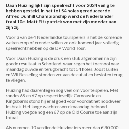
Daan Huizing lijkt zijn speelrecht voor 2024 veilig te
hebben gesteld. In het tot 54 holes gereduceerde
Alfred Dunhill Championship werd de Nederlander
fraai 10e. Matt Fitzpatrick won met zijn moeder aan
zijn zij.
Voor 3 van de 4 Nederlandse tourspelers is het de komende
weken erop of eronder willen ze ook komend jaar volledig
speelrecht hebben op de DP World Tour.
Voor Daan Huizing is de druk een stuk afgenomen na zijn
goede resultaat in Schotland, waar regen het toernooi naar
maandag duwde en terugbracht tot 54 holes. Joost Luiten
en Wil Besseling stonden ver van de cut af en besloten terug
te vliegen.
Huizing had daarentegen nog veel om voor te spelen. Met
rondes 69 en 67 op respectievelijk Carnoustie en
Kingsbarns stond hij er al goed voor voordat het noodweer
losbrak. Het lange wachten werd maandag beloond.
Huizing voegde nog een 67 op de Old Course toe aan zijn
totaal.
Als nummer-10 verdiende Huizing iets meer dan € 80.000.