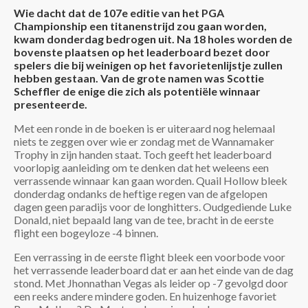
Wie dacht dat de 107e editie van het PGA
Championship een titanenstrijd zou gaan worden,
kwam donderdag bedrogen uit. Na 18 holes worden de
bovenste plaatsen op het leaderboard bezet door
spelers die bij weinigen op het favorietenlijstje zullen
hebben gestaan. Van de grote namen was Scottie
Scheffler de enige die zich als potentiële winnaar
presenteerde.
Met een ronde in de boeken is er uiteraard nog helemaal
niets te zeggen over wie er zondag met de Wannamaker
Trophy in zijn handen staat. Toch geeft het leaderboard
voorlopig aanleiding om te denken dat het weleens een
verrassende winnaar kan gaan worden. Quail Hollow bleek
donderdag ondanks de heftige regen van de afgelopen
dagen geen paradijs voor de longhitters. Oudgediende Luke
Donald, niet bepaald lang van de tee, bracht in de eerste
flight een bogeyloze -4 binnen.
Een verrassing in de eerste flight bleek een voorbode voor
het verrassende leaderboard dat er aan het einde van de dag
stond. Met Jhonnathan Vegas als leider op -7 gevolgd door
een reeks andere mindere goden. En huizenhoge favoriet