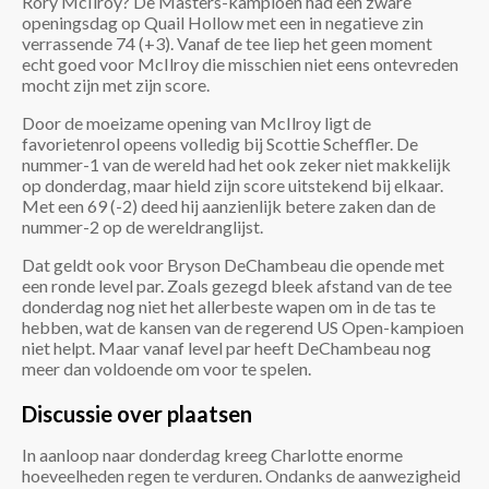
Rory McIlroy? De Masters-kampioen had een zware
openingsdag op Quail Hollow met een in negatieve zin
verrassende 74 (+3). Vanaf de tee liep het geen moment
echt goed voor McIlroy die misschien niet eens ontevreden
mocht zijn met zijn score.
Door de moeizame opening van McIlroy ligt de
favorietenrol opeens volledig bij Scottie Scheffler. De
nummer-1 van de wereld had het ook zeker niet makkelijk
op donderdag, maar hield zijn score uitstekend bij elkaar.
Met een 69 (-2) deed hij aanzienlijk betere zaken dan de
nummer-2 op de wereldranglijst.
Dat geldt ook voor Bryson DeChambeau die opende met
een ronde level par. Zoals gezegd bleek afstand van de tee
donderdag nog niet het allerbeste wapen om in de tas te
hebben, wat de kansen van de regerend US Open-kampioen
niet helpt. Maar vanaf level par heeft DeChambeau nog
meer dan voldoende om voor te spelen.
Discussie over plaatsen
In aanloop naar donderdag kreeg Charlotte enorme
hoeveelheden regen te verduren. Ondanks de aanwezigheid