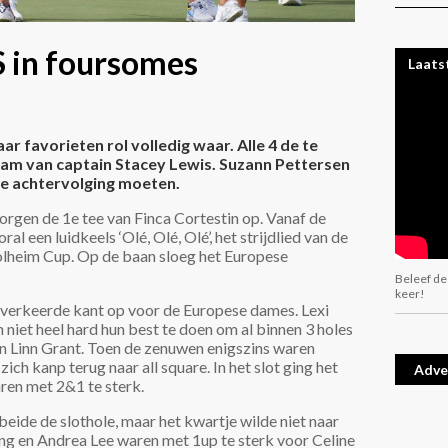
S in foursomes
Laats
 favorieten rol volledig waar. Alle 4 de te
eam van captain Stacey Lewis. Suzann Pettersen
de achtervolging moeten.
rgen de 1e tee van Finca Cortestin op. Vanaf de
al een luidkeels ‘Olé, Olé, Olé’, het strijdlied van de
olheim Cup. Op de baan sloeg het Europese
Beleef de
keer!
 de verkeerde kant op voor de Europese dames. Lexi
et heel hard hun best te doen om al binnen 3 holes
n Linn Grant. Toen de zenuwen enigszins waren
ch kanp terug naar all square. In het slot ging het
Adve
en met 2&1 te sterk.
beide de slothole, maar het kwartje wilde niet naar
ang en Andrea Lee waren met 1up te sterk voor Celine