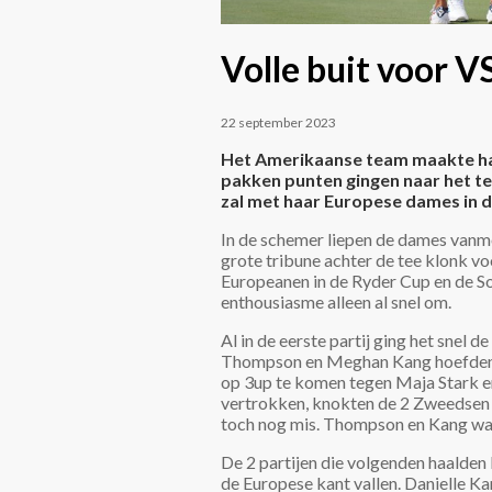
Volle buit voor V
22 september 2023
Het Amerikaanse team maakte haar
pakken punten gingen naar het t
zal met haar Europese dames in 
In de schemer liepen de dames vanmo
grote tribune achter de tee klonk voor
Europeanen in de Ryder Cup en de S
enthousiasme alleen al snel om.
Al in de eerste partij ging het snel
Thompson en Meghan Kang hoefden ni
op 3up te komen tegen Maja Stark e
vertrokken, knokten de 2 Zweedsen zi
toch nog mis. Thompson en Kang war
De 2 partijen die volgenden haalden 
de Europese kant vallen. Danielle K