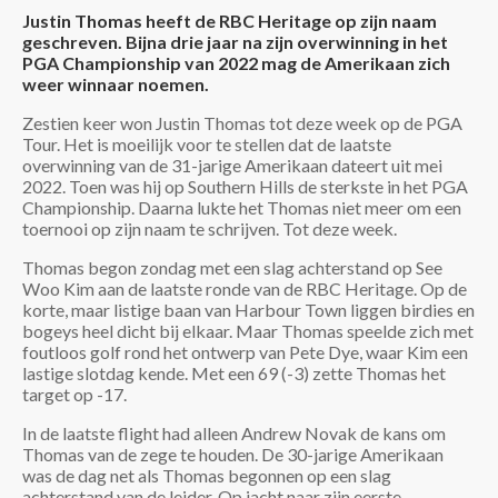
Justin Thomas heeft de RBC Heritage op zijn naam
geschreven. Bijna drie jaar na zijn overwinning in het
PGA Championship van 2022 mag de Amerikaan zich
weer winnaar noemen.
Zestien keer won Justin Thomas tot deze week op de PGA
Tour. Het is moeilijk voor te stellen dat de laatste
overwinning van de 31-jarige Amerikaan dateert uit mei
2022. Toen was hij op Southern Hills de sterkste in het PGA
Championship. Daarna lukte het Thomas niet meer om een
toernooi op zijn naam te schrijven. Tot deze week.
Thomas begon zondag met een slag achterstand op See
Woo Kim aan de laatste ronde van de RBC Heritage. Op de
korte, maar listige baan van Harbour Town liggen birdies en
bogeys heel dicht bij elkaar. Maar Thomas speelde zich met
foutloos golf rond het ontwerp van Pete Dye, waar Kim een
lastige slotdag kende. Met een 69 (-3) zette Thomas het
target op -17.
In de laatste flight had alleen Andrew Novak de kans om
Thomas van de zege te houden. De 30-jarige Amerikaan
was de dag net als Thomas begonnen op een slag
achterstand van de leider. Op jacht naar zijn eerste