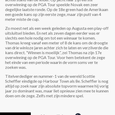
overwinning op de PGA Tour speelde Novak een zeer
degelijke laatste ronde. Op de 18e green had de Amerikaan
een goede kans op zijn eerste zege, maar zijn putt van 4
meter miste de cup.
Zo moest net als een week geleden op Augusta een play-off
uitsluitsel bieden. En net als zeven dagen eerder was er
slechts een hole nodig om tot een winnaar te komen.
Thomas kreeg vanaf een meter of 8 de kans om de droogte
van drie winloze jaren achter zich te laten en verzilverde die
kans direct. “Winnen is moeilijk”, zei Thomas na zijn 17e
overwinning op de PGA Tour. Voor hem betekent de zege
het einde van een periode waarin de vorm soms ver te
zoeken was.
Titelverdediger en nummer-1 van de wereld Scottie
Scheffler eindigde op Harbour Town als 8e. Scheffler is nog
altijd op zoek naar zijn absolute topvorm waarmee hij vorig
jaar zo dominant was, maar liet opnieuw zien mee te kunnen
doen om de zege. Zelfs met zijn mindere spel.