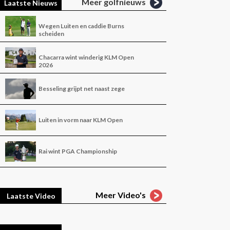
Meer golfnieuws
Laatste Nieuws
Wegen Luiten en caddie Burns
scheiden
Chacarra wint winderig KLM Open
2026
Besseling grijpt net naast zege
Luiten in vorm naar KLM Open
Rai wint PGA Championship
Meer Video's
Laatste Video