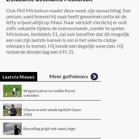
Ook Phil Mickelson maakt deze week zijn opwachting. Een
unicum, want hoewel hij vaak heeft gewonnen ontbrak de
lefty vrijwel altijd op Maui. Naar verluidt vierde hij er ooit
zelfs vakantie tijdens de toernooiweek, zonder te spelen.
Mickelson, inmiddels 51, zal ook beseffen dat dit mogelijk
een van zijn laatste kansen is om in het selecte clubje
winnaars te komen. Hij kende een degelijk weerzien. Hij
noteerde donderdag een 69 (-2).
Meer golfnieuws
Laatste Nieuws
Wegen Luiten en caddie Burns
scheiden
Chacarra wint winderig KLM Open
2026
Besseling grijpt net naast zege