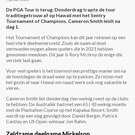
De PGA Tour is terug. Donderdrag trapte de tour
traditiegetrouw af op Hawaii met het Sentry
Tournament of Champions. Cameron Smith leidt na
dag 1.
Het Tournament of Champions kan dit jaar rekenen op een
heel sterk deelnemersveld. Zoals de naam al doet
vermoeden mogen alleen spelers die in 2021 hebben
gewonnen meedoen. Dit jaar is Rory McIlroy de enige die
verstek laat gaan.
Voor veel spelers is het toernooi een prettige manier om na
de feestdagen de draad weer op te pakken. Ze reizen met
het gezin af naar Hawai om naast werk ook nog vakantie te
vieren.
Cameron Smith liet donderdag zien weinig roest op de clubs
te hebben. De Australiër had met een 65 (-8) weinig moeite
met de Plantation Course op het Kapalua Resort. Smith
wordt op een slag gevolgd door Daniel Berger, Patrick
Cantlay en US Open-winnaar Jon Rahm.
Zeldzame deelname Mickelson