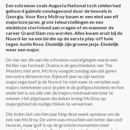
Een schreeuw zoals Augusta National toch zelden had
gehoord galmde zondagavond door de heuvels in
Georgia. Voor Rory McIlroy kwam er een eind aan elf
majorloze jaren, grote teleurstellingen en een
eindeloze stortvloed aan vragen of en wanneer de
career Grand Slam zou worden. Alles kwam eruit bij de
Noord-Ier na een birdie op de eerste play-off hole
tegen Justin Rose. Eindelijk zijn groene jasje. Eindelijk
weer een major.
De vier uur die aan die schreeuw voorafgingen waren een
thriller van formaat. Drama is de geschiedenis van The
Masters niet arm. McIlroy voegde zondag aan dat genre
een extra dimensie toe. Bijna elf jaar na zijn laatste
majorzege hoef je de Noord-Ier niet meer te vertellen wat
majors betekenen voor je plek in de golfgeschiedenis en hoe
uniek het is om alle vier de majors minimaal een keer te
winnen. Het afgelopen decenium kreeg McIlroy op
majorgebied de nodige tikken te verwerken.
Die loden last van tien jaar hing deze week opnieuw om de
nek van McIlroy. De vorm was misschien wel beter dan ooit
tevoren, maar golf is op de grootste momenten meer