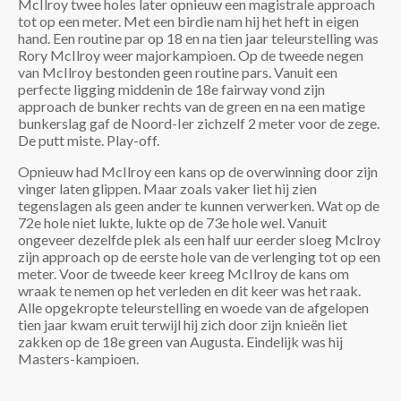
McIlroy twee holes later opnieuw een magistrale approach
tot op een meter. Met een birdie nam hij het heft in eigen
hand. Een routine par op 18 en na tien jaar teleurstelling was
Rory McIlroy weer majorkampioen. Op de tweede negen
van McIlroy bestonden geen routine pars. Vanuit een
perfecte ligging middenin de 18e fairway vond zijn
approach de bunker rechts van de green en na een matige
bunkerslag gaf de Noord-Ier zichzelf 2 meter voor de zege.
De putt miste. Play-off.
Opnieuw had McIlroy een kans op de overwinning door zijn
vinger laten glippen. Maar zoals vaker liet hij zien
tegenslagen als geen ander te kunnen verwerken. Wat op de
72e hole niet lukte, lukte op de 73e hole wel. Vanuit
ongeveer dezelfde plek als een half uur eerder sloeg Mclroy
zijn approach op de eerste hole van de verlenging tot op een
meter. Voor de tweede keer kreeg McIlroy de kans om
wraak te nemen op het verleden en dit keer was het raak.
Alle opgekropte teleurstelling en woede van de afgelopen
tien jaar kwam eruit terwijl hij zich door zijn knieën liet
zakken op de 18e green van Augusta. Eindelijk was hij
Masters-kampioen.