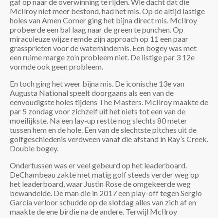
gaf op naar de overwinning te rijden. Wie dacht dat die
McIlroy niet meer bestond, had het mis. Op de altijd lastige
holes van Amen Corner ging het bijna direct mis. McIlroy
probeerde een bal laag naar de green te punchen. Op
miraculeuze wijze remde zijn approach op 11 een paar
grassprieten voor de waterhindernis. Een bogey was met
een ruime marge zo’n probleem niet. De listige par 3 12e
vormde ook geen probleem.
En toch ging het weer bijna mis. De iconische 13e van
Augusta National speelt doorgaans als een van de
eenvoudigste holes tijdens The Masters. McIlroy maakte de
par 5 zondag voor zichzelf uit het niets tot een van de
moeilijkste. Na een lay-up restte nog slechts 80 meter
tussen hem en de hole. Een van de slechtste pitches uit de
golfgeschiedenis verdween vanaf die afstand in Ray’s Creek.
Double bogey.
Ondertussen was er veel gebeurd op het leaderboard.
DeChambeau zakte met matig golf steeds verder weg op
het leaderboard, waar Justin Rose de omgekeerde weg
bewandelde. De man die in 2017 een play-off tegen Sergio
Garcia verloor schudde op de slotdag alles van zich af en
maakte de ene birdie na de andere. Terwijl McIlroy