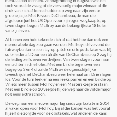
mentaal dan techniek. Zondagmiddag in Augusta was het
toch vooral de vraag of de viervoudig majorwinnaar al die
druk van zich af kon schudden op weg naar zijn eerste
groene jasje. Met Bryson DeChambeau, de man die
afgelopen juni het US Open voor zijn ogen wegkaapte, op
twee slagen begon McIlroy aan de belangrijkste 18 holes
van zijn leven.
Al binnen een hole tekende zich af dat het hoe dan ook een
memorabele dag zou gaan worden. McIlroys drive vond de
fairwaybunker en een lay-up, pitch en drie putts later was hij
solo-leider af. Door een birdie van DeChambeau op 2 zag hij
de leiding zelfs even verdwijnen. Van twee slagen voor naar
een achter in drie holes. Met een birdie tegenover een
bogey op 3 en 4 draaide McIlroy de ogenschijnlijke
tweestrijd met DeChambeau weer helemaal om. Drie slagen
los. Voor de turn leek er na een reeks parren en een birdie op
9 niets meer tussen McIlroy en een Masters-zege te staan.
Met een birdie op 10 veegde hij de weg naar de vijfde major
nog eens extra schoon.
De weg naar een nieuwe major lag sinds zijn laatste in 2014
al vaker open voor McIlroy. Bij al die kansen was het vooral
hijzelf die zorgde voor de obstakels, wat anderen de kans