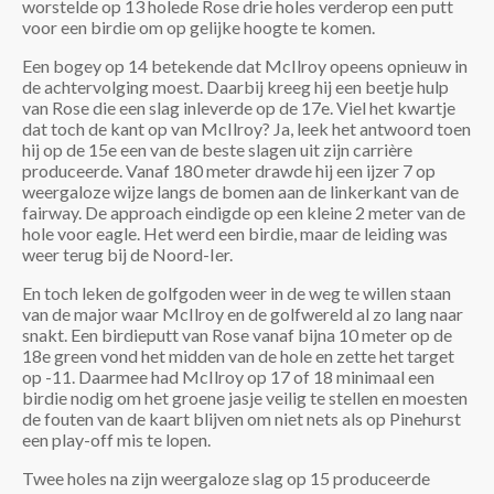
worstelde op 13 holede Rose drie holes verderop een putt
voor een birdie om op gelijke hoogte te komen.
Een bogey op 14 betekende dat McIlroy opeens opnieuw in
de achtervolging moest. Daarbij kreeg hij een beetje hulp
van Rose die een slag inleverde op de 17e. Viel het kwartje
dat toch de kant op van McIlroy? Ja, leek het antwoord toen
hij op de 15e een van de beste slagen uit zijn carrière
produceerde. Vanaf 180 meter drawde hij een ijzer 7 op
weergaloze wijze langs de bomen aan de linkerkant van de
fairway. De approach eindigde op een kleine 2 meter van de
hole voor eagle. Het werd een birdie, maar de leiding was
weer terug bij de Noord-Ier.
En toch leken de golfgoden weer in de weg te willen staan
van de major waar McIlroy en de golfwereld al zo lang naar
snakt. Een birdieputt van Rose vanaf bijna 10 meter op de
18e green vond het midden van de hole en zette het target
op -11. Daarmee had McIlroy op 17 of 18 minimaal een
birdie nodig om het groene jasje veilig te stellen en moesten
de fouten van de kaart blijven om niet nets als op Pinehurst
een play-off mis te lopen.
Twee holes na zijn weergaloze slag op 15 produceerde