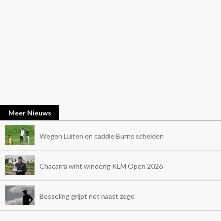
Meer Nieuws
Wegen Luiten en caddie Burns scheiden
Chacarra wint winderig KLM Open 2026
Besseling grijpt net naast zege