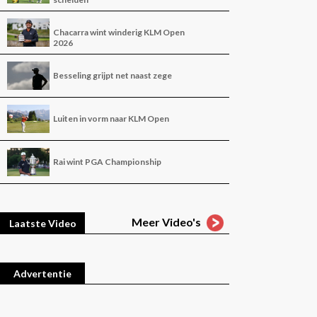
Chacarra wint winderig KLM Open
2026
Besseling grijpt net naast zege
Luiten in vorm naar KLM Open
Rai wint PGA Championship
Meer Video's
Laatste Video
Advertentie