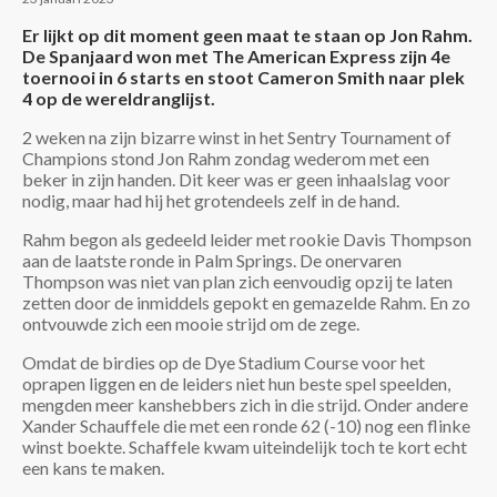
Er lijkt op dit moment geen maat te staan op Jon Rahm.
De Spanjaard won met The American Express zijn 4e
toernooi in 6 starts en stoot Cameron Smith naar plek
4 op de wereldranglijst.
2 weken na zijn bizarre winst in het Sentry Tournament of
Champions stond Jon Rahm zondag wederom met een
beker in zijn handen. Dit keer was er geen inhaalslag voor
nodig, maar had hij het grotendeels zelf in de hand.
Rahm begon als gedeeld leider met rookie Davis Thompson
aan de laatste ronde in Palm Springs. De onervaren
Thompson was niet van plan zich eenvoudig opzij te laten
zetten door de inmiddels gepokt en gemazelde Rahm. En zo
ontvouwde zich een mooie strijd om de zege.
Omdat de birdies op de Dye Stadium Course voor het
oprapen liggen en de leiders niet hun beste spel speelden,
mengden meer kanshebbers zich in die strijd. Onder andere
Xander Schauffele die met een ronde 62 (-10) nog een flinke
winst boekte. Schaffele kwam uiteindelijk toch te kort echt
een kans te maken.