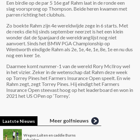
Een birdie op de par 5 16e gaf Rahm laat in de ronde een
slag voorsprong op Thompson. Beide heren kwamen met
parren richting het clubhuis.
Zo boekte Rahm zijn 4e wereldwijde zege in 6 starts. Met
de reeks die hij sinds september neerzet is het een klein
wonder dat de Spanjaard de wereldranglijst nog niet
aanvoert. Sinds het BMW PGA Championship op
Wentworth eindigde Rahm als 2e, 1e, 4e, 1e, 8e, 1e en nu dus
nog een keer 1e.
Daarmee komt nummer-1 van de wereld Rory McIlroy wel
in het vizier. Zeker in de wetenschap dat Rahm deze week
op Torrey Pines het Farmers Insurance Open speelt. En wie
Rahm zegt, zegt Torrey Pines. Hij eindigt het Farmers
Insurance Open steevast hoog op het leaderboard en won in
2021 het US OPen op ‘Torrey’.
Meer golfnieuws
Laatste Nieuws
Wegen Luiten en caddie Burns
scheiden