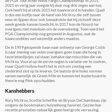
de PGA Tour in het Wells Fargo Championship. In 2015,
2021 en vorig jaar voegde hij daar nog drie zeges aan toe.
Ook heeft hij al sinds 2015 het baanrecord in handen. Quail
is dus een kolfje naar de hand van McIlroy die zelf tussen
neus en lippen door ook benadrukte dat hij zichzelf deze
week goede kansen toedicht. In 2017 kon de Noord-Ier
overigens niet meedoen om de overwinning. Toen werd het
PGA Championship nog gespeeld in Augustus, wat de
baancondities wel wezenlijk anders maakte.
De in 1959 geopende baan naar ontwerp van George Cobb
is naar mening van velen overigens geen baan die hoog in
favorietenlijstjes zal staan, behalve dan misschien die van
McIlroy. Vooral op de eerste negen is variatie ver te zoeken,
maar Quail Hollow heeft het in zich om zondag een
zinderend slot op te leveren. De laatste drie holes vormen
samen namelijk de Green Mile en kunnen het leaderboard in
theorie nog flink opschudden.
Kanshebbers
Rory McIlroy, Scottie Scheffler en Bryson DeChambeau zijn
volgens de bookmakers huizenhoog favoriet. Gezien hun
recente prestaties natuurlijk geen heel grote verrassing.