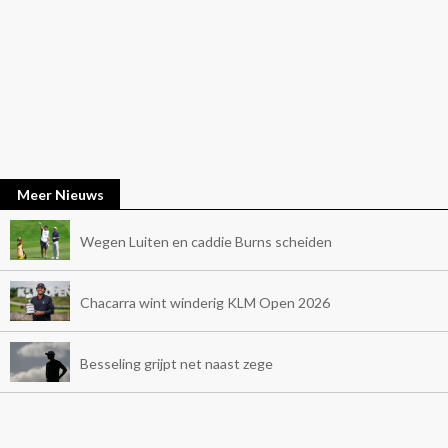
Meer Nieuws
Wegen Luiten en caddie Burns scheiden
Chacarra wint winderig KLM Open 2026
Besseling grijpt net naast zege