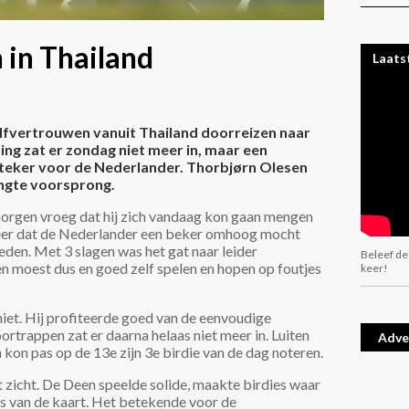
 in Thailand
Laats
zelfvertrouwen vanuit Thailand doorreizen naar
ng zat er zondag niet meer in, maar een
psteker voor de Nederlander. Thorbjørn Olesen
ngte voorsprong.
morgen vroeg dat hij zich vandaag kon gaan mengen
 keer dat de Nederlander een beker omhoog mocht
eden. Met 3 slagen was het gat naar leider
Beleef de
en moest dus en goed zelf spelen en hopen op foutjes
keer!
niet. Hij profiteerde goed van de eenvoudige
ortrappen zat er daarna helaas niet meer in. Luiten
Adve
kon pas op de 13e zijn 3e birdie van de dag noteren.
 zicht. De Deen speelde solide, maakte birdies waar
ys van de kaart. Het betekende voor de