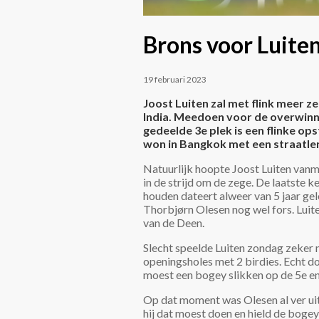
Brons voor Luiten
19 februari 2023
Joost Luiten zal met flink meer 
India. Meedoen voor de overwinni
gedeelde 3e plek is een flinke o
won in Bangkok met een straatle
Natuurlijk hoopte Joost Luiten van
in de strijd om de zege. De laatste
houden dateert alweer van 5 jaar gel
Thorbjørn Olesen nog wel fors. Luit
van de Deen.
Slecht speelde Luiten zondag zeker 
openingsholes met 2 birdies. Echt do
moest een bogey slikken op de 5e en 
Op dat moment was Olesen al ver uit
hij dat moest doen en hield de boge