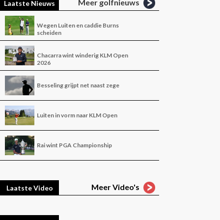
Meer golfnieuws
Laatste Nieuws
Wegen Luiten en caddie Burns
scheiden
Chacarra wint winderig KLM Open
2026
Besseling grijpt net naast zege
Luiten in vorm naar KLM Open
Rai wint PGA Championship
Meer Video's
Laatste Video