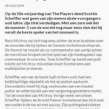
18 maart 2024
Op de 50e verjaardag van The Players deed Scottie
Scheffler wat geen van zijn memorabele voorgangers
ooit lukte: zijn titel verdedigen. Met een zere nek liet
de nummer-1 van de wereld nog maar eens zien dat hij
veruit de beste speler van het moment is.
Rory McIlroy zal zich nog eens achter de oren krabben over
de woorden die hij tijdens de Genesis Invitational uitsprak.
De Noord-Ier mocht als co-commentator een uurtje achter
de microfoon kruipen om het spel van zijn medespelers van
commentaar te voorzien. Toen Scheffler op beeld een putt
mistte zei McIlroy: misschien moet Scottie eens een
malletputter proberen.
Scheffler, een van de beste ball strikers ooit, had een
twijfelachtige reputatie als het op putten aankomt.
Desondanks bleef hij stug vasthouden aan een bladed
putter en wilde hij niet aan een vergevingsgezindere mallet.
Tot de woorden van McIlroy. Vorige week verscheen
Scheffler tijdens de Arnold Palmer Invitational dan tóch met
een mallet in de tas en met succes. Zijn puttingstatistieken