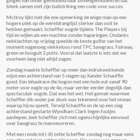
gingen van onder gemiddeld naar bovengemiddeld en dat
bleek samen met zijn ballstriking een code voor succes.
McIlroy lijkt met die ene opmerking de enige man op een
hogere plek op de wereldranglijst sterker dan ooit te
hebben gemaakt. Scheffler oogde tijdens The Players bij
tijd en wijlen als een machine zonder haperingen. Ondanks
nekklachten op vrijdag speelde de beste golfer van het
moment nagenoeg vlekkeloos rond TPC Sawgrass. Fairway,
green en hooguit 2 putts. Vooral dat laatste is iets dat we
voorheen lang niet altijd zagen.
Zondag maakte Scheffler op meer dan indrukwekkende
wijze een achterstand van 5 slagen op Xander Schauffle
goed. Een inhaalrace die begon met een hole out vanaf 90
meter voor eagle op de 4e, maar verder eerder degelijk dan
spectaculair oogde. Dat was het wel. Het gemak waarmee
Scheffler dik onder par dook was tekenend voor het niveau
waarop hij nu speelt. Terwijl Schauffle en de op een slag
achterstand gestarte Wyndham Clark tegen foutjes
aanliepen, leek Scheffler zich met ogenschijnlijke eenvoud
over Sawgrass te manoeuvreren.
Met een ronde 64 (-8) zette Scheffler zondag nog maar eens
een uitroepteken achter zijn naam. Die score was genoeg