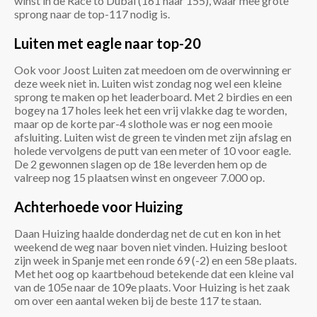
winst in de Race to Dubai (161 naar 155), waar mee grote
sprong naar de top-117 nodig is.
Luiten met eagle naar top-20
Ook voor Joost Luiten zat meedoen om de overwinning er
deze week niet in. Luiten wist zondag nog wel een kleine
sprong te maken op het leaderboard. Met 2 birdies en een
bogey na 17 holes leek het een vrij vlakke dag te worden,
maar op de korte par-4 slothole was er nog een mooie
afsluiting. Luiten wist de green te vinden met zijn afslag en
holede vervolgens de putt van een meter of 10 voor eagle.
De 2 gewonnen slagen op de 18e leverden hem op de
valreep nog 15 plaatsen winst en ongeveer 7.000 op.
Achterhoede voor Huizing
Daan Huizing haalde donderdag net de cut en kon in het
weekend de weg naar boven niet vinden. Huizing besloot
zijn week in Spanje met een ronde 69 (-2) en een 58e plaats.
Met het oog op kaartbehoud betekende dat een kleine val
van de 105e naar de 109e plaats. Voor Huizing is het zaak
om over een aantal weken bij de beste 117 te staan.