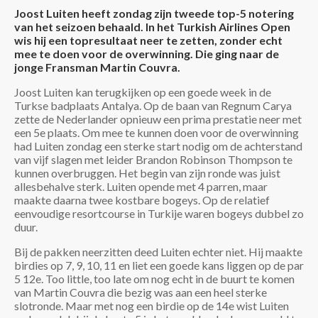
Joost Luiten heeft zondag zijn tweede top-5 notering
van het seizoen behaald. In het Turkish Airlines Open
wis hij een topresultaat neer te zetten, zonder echt
mee te doen voor de overwinning. Die ging naar de
jonge Fransman Martin Couvra.
Joost Luiten kan terugkijken op een goede week in de
Turkse badplaats Antalya. Op de baan van Regnum Carya
zette de Nederlander opnieuw een prima prestatie neer met
een 5e plaats. Om mee te kunnen doen voor de overwinning
had Luiten zondag een sterke start nodig om de achterstand
van vijf slagen met leider Brandon Robinson Thompson te
kunnen overbruggen. Het begin van zijn ronde was juist
allesbehalve sterk. Luiten opende met 4 parren, maar
maakte daarna twee kostbare bogeys. Op de relatief
eenvoudige resortcourse in Turkije waren bogeys dubbel zo
duur.
Bij de pakken neerzitten deed Luiten echter niet. Hij maakte
birdies op 7, 9, 10, 11 en liet een goede kans liggen op de par
5 12e. Too little, too late om nog echt in de buurt te komen
van Martin Couvra die bezig was aan een heel sterke
slotronde. Maar met nog een birdie op de 14e wist Luiten