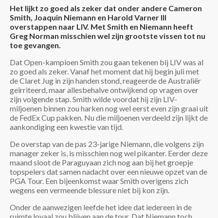
Het lijkt zo goed als zeker dat onder andere Cameron
Smith, Joaquin Niemann en Harold Varner III
overstappen naar LIV. Met Smith en Niemann heeft
Greg Norman misschien wel zijn grootste vissen tot nu
toe gevangen.
Dat Open-kampioen Smith zou gaan tekenen bij LIV was al
zo goed als zeker. Vanaf het moment dat hij begin juli met
de Claret Jug in zijn handen stond, reageerde de Australiër
geïrriteerd, maar allesbehalve ontwijkend op vragen over
zijn volgende stap. Smith wilde voordat hij zijn LIV-
miljoenen binnen zou harken nog wel eerst even zijn graai uit
de FedEx Cup pakken. Nu die miljoenen verdeeld zijn lijkt de
aankondiging een kwestie van tijd.
De overstap van de pas 23-jarige Niemann, die volgens zijn
manager zeker is, is misschien nog wel pikanter. Eerder deze
maand sloot de Paraguyaan zich nog aan bij het groepje
topspelers dat samen nadacht over een nieuwe opzet van de
PGA Tour. Een bijeenkomst waar Smith overigens zich
wegens een vermeende blessure niet bij kon zijn.
Onder de aanwezigen leefde het idee dat iedereen in de
ruimte loyaal zou blijven aan de tour. Dat Niemann toch