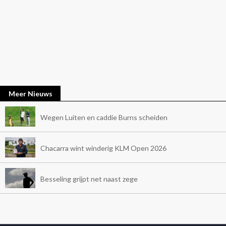
Meer Nieuws
Wegen Luiten en caddie Burns scheiden
Chacarra wint winderig KLM Open 2026
Besseling grijpt net naast zege