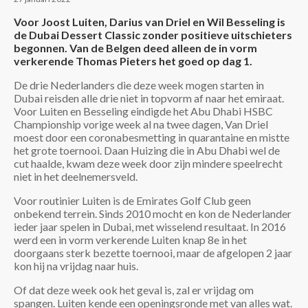
Voor Joost Luiten, Darius van Driel en Wil Besseling is
de Dubai Dessert Classic zonder positieve uitschieters
begonnen. Van de Belgen deed alleen de in vorm
verkerende Thomas Pieters het goed op dag 1.
De drie Nederlanders die deze week mogen starten in
Dubai reisden alle drie niet in topvorm af naar het emiraat.
Voor Luiten en Besseling eindigde het Abu Dhabi HSBC
Championship vorige week al na twee dagen, Van Driel
moest door een coronabesmetting in quarantaine en mistte
het grote toernooi. Daan Huizing die in Abu Dhabi wel de
cut haalde, kwam deze week door zijn mindere speelrecht
niet in het deelnemersveld.
Voor routinier Luiten is de Emirates Golf Club geen
onbekend terrein. Sinds 2010 mocht en kon de Nederlander
ieder jaar spelen in Dubai, met wisselend resultaat. In 2016
werd een in vorm verkerende Luiten knap 8e in het
doorgaans sterk bezette toernooi, maar de afgelopen 2 jaar
kon hij na vrijdag naar huis.
Of dat deze week ook het geval is, zal er vrijdag om
spangen. Luiten kende een openingsronde met van alles wat.