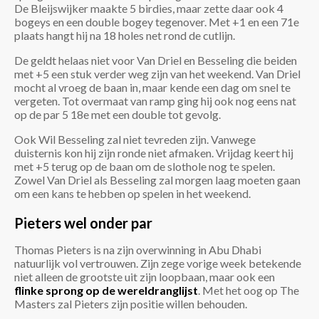
De Bleijswijker maakte 5 birdies, maar zette daar ook 4
bogeys en een double bogey tegenover. Met +1 en een 71e
plaats hangt hij na 18 holes net rond de cutlijn.
De geldt helaas niet voor Van Driel en Besseling die beiden
met +5 een stuk verder weg zijn van het weekend. Van Driel
mocht al vroeg de baan in, maar kende een dag om snel te
vergeten. Tot overmaat van ramp ging hij ook nog eens nat
op de par 5 18e met een double tot gevolg.
Ook Wil Besseling zal niet tevreden zijn. Vanwege
duisternis kon hij zijn ronde niet afmaken. Vrijdag keert hij
met +5 terug op de baan om de slothole nog te spelen.
Zowel Van Driel als Besseling zal morgen laag moeten gaan
om een kans te hebben op spelen in het weekend.
Pieters wel onder par
Thomas Pieters is na zijn overwinning in Abu Dhabi
natuurlijk vol vertrouwen. Zijn zege vorige week betekende
niet alleen de grootste uit zijn loopbaan, maar ook een
flinke sprong op de wereldranglijst
. Met het oog op The
Masters zal Pieters zijn positie willen behouden.