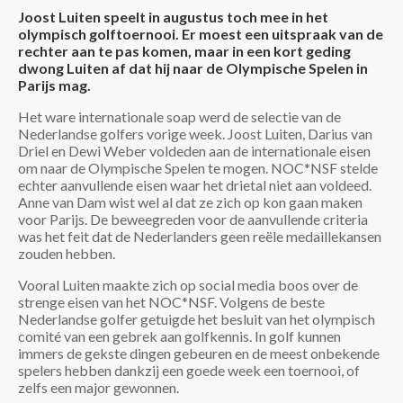
Joost Luiten speelt in augustus toch mee in het
olympisch golftoernooi. Er moest een uitspraak van de
rechter aan te pas komen, maar in een kort geding
dwong Luiten af dat hij naar de Olympische Spelen in
Parijs mag.
Het ware internationale soap werd de selectie van de
Nederlandse golfers vorige week. Joost Luiten, Darius van
Driel en Dewi Weber voldeden aan de internationale eisen
om naar de Olympische Spelen te mogen. NOC*NSF stelde
echter aanvullende eisen waar het drietal niet aan voldeed.
Anne van Dam wist wel al dat ze zich op kon gaan maken
voor Parijs. De beweegreden voor de aanvullende criteria
was het feit dat de Nederlanders geen reële medaillekansen
zouden hebben.
Vooral Luiten maakte zich op social media boos over de
strenge eisen van het NOC*NSF. Volgens de beste
Nederlandse golfer getuigde het besluit van het olympisch
comité van een gebrek aan golfkennis. In golf kunnen
immers de gekste dingen gebeuren en de meest onbekende
spelers hebben dankzij een goede week een toernooi, of
zelfs een major gewonnen.