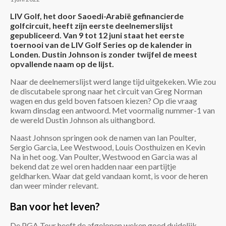
LIV Golf, het door Saoedi-Arabië gefinancierde
golfcircuit, heeft zijn eerste deelnemerslijst
gepubliceerd. Van 9 tot 12 juni staat het eerste
toernooi van de LIV Golf Series op de kalender in
Londen. Dustin Johnson is zonder twijfel de meest
opvallende naam op de lijst.
Naar de deelnemerslijst werd lange tijd uitgekeken. Wie zou
de discutabele sprong naar het circuit van Greg Norman
wagen en dus geld boven fatsoen kiezen? Op die vraag
kwam dinsdag een antwoord. Met voormalig nummer-1 van
de wereld Dustin Johnson als uithangbord.
Naast Johnson springen ook de namen van Ian Poulter,
Sergio Garcia, Lee Westwood, Louis Oosthuizen en Kevin
Na in het oog. Van Poulter, Westwood en Garcia was al
bekend dat ze wel oren hadden naar een partijtje
geldharken. Waar dat geld vandaan komt, is voor de heren
dan weer minder relevant.
Ban voor het leven?
De PGA Tour heeft de afgelopen weken goed duidelijk