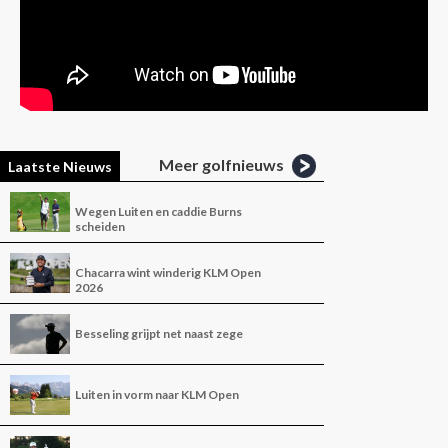
Meer golfnieuws
Laatste Nieuws
Wegen Luiten en caddie Burns
scheiden
Chacarra wint winderig KLM Open
2026
Besseling grijpt net naast zege
Luiten in vorm naar KLM Open