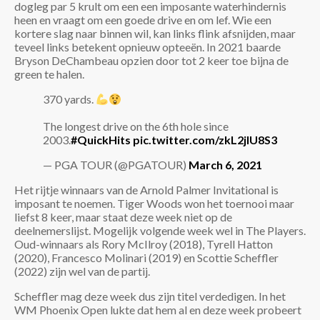
dogleg par 5 krult om een een imposante waterhindernis
heen en vraagt om een goede drive en om lef. Wie een
kortere slag naar binnen wil, kan links flink afsnijden, maar
teveel links betekent opnieuw opteeën. In 2021 baarde
Bryson DeChambeau opzien door tot 2 keer toe bijna de
green te halen.
370 yards.
The longest drive on the 6th hole since
2003.
#QuickHits
pic.twitter.com/zkL2jlU8S3
— PGA TOUR (@PGATOUR)
March 6, 2021
Het rijtje winnaars van de Arnold Palmer Invitational is
imposant te noemen. Tiger Woods won het toernooi maar
liefst 8 keer, maar staat deze week niet op de
deelnemerslijst. Mogelijk volgende week wel in The Players.
Oud-winnaars als Rory McIlroy (2018), Tyrell Hatton
(2020), Francesco Molinari (2019) en Scottie Scheffler
(2022) zijn wel van de partij.
Scheffler mag deze week dus zijn titel verdedigen. In het
WM Phoenix Open lukte dat hem al en deze week probeert