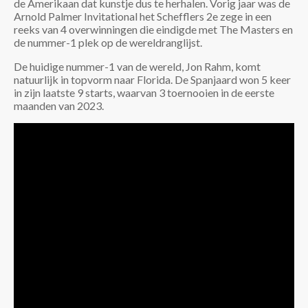
de Amerikaan dat kunstje dus te herhalen. Vorig jaar was de
Arnold Palmer Invitational het Schefflers 2e zege in een
reeks van 4 overwinningen die eindigde met The Masters en
de nummer-1 plek op de wereldranglijst.
De huidige nummer-1 van de wereld, Jon Rahm, komt
natuurlijk in topvorm naar Florida. De Spanjaard won 5 keer
in zijn laatste 9 starts, waarvan 3 toernooien in de eerste
maanden van 2023.