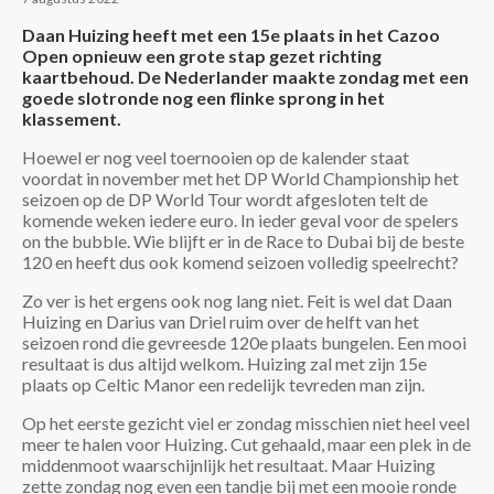
Daan Huizing heeft met een 15e plaats in het Cazoo
Open opnieuw een grote stap gezet richting
kaartbehoud. De Nederlander maakte zondag met een
goede slotronde nog een flinke sprong in het
klassement.
Hoewel er nog veel toernooien op de kalender staat
voordat in november met het DP World Championship het
seizoen op de DP World Tour wordt afgesloten telt de
komende weken iedere euro. In ieder geval voor de spelers
on the bubble. Wie blijft er in de Race to Dubai bij de beste
120 en heeft dus ook komend seizoen volledig speelrecht?
Zo ver is het ergens ook nog lang niet. Feit is wel dat Daan
Huizing en Darius van Driel ruim over de helft van het
seizoen rond die gevreesde 120e plaats bungelen. Een mooi
resultaat is dus altijd welkom. Huizing zal met zijn 15e
plaats op Celtic Manor een redelijk tevreden man zijn.
Op het eerste gezicht viel er zondag misschien niet heel veel
meer te halen voor Huizing. Cut gehaald, maar een plek in de
middenmoot waarschijnlijk het resultaat. Maar Huizing
zette zondag nog even een tandje bij met een mooie ronde