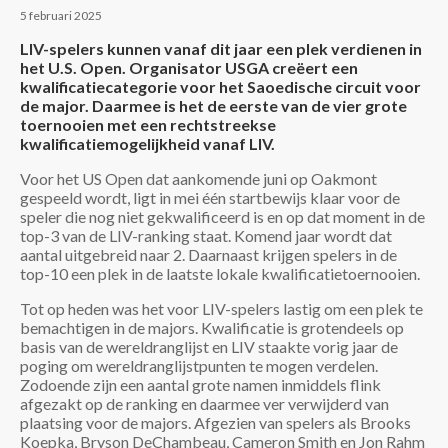
5 februari 2025
LIV-spelers kunnen vanaf dit jaar een plek verdienen in
het U.S. Open. Organisator USGA creëert een
kwalificatiecategorie voor het Saoedische circuit voor
de major. Daarmee is het de eerste van de vier grote
toernooien met een rechtstreekse
kwalificatiemogelijkheid vanaf LIV.
Voor het US Open dat aankomende juni op Oakmont
gespeeld wordt, ligt in mei één startbewijs klaar voor de
speler die nog niet gekwalificeerd is en op dat moment in de
top-3 van de LIV-ranking staat. Komend jaar wordt dat
aantal uitgebreid naar 2. Daarnaast krijgen spelers in de
top-10 een plek in de laatste lokale kwalificatietoernooien.
Tot op heden was het voor LIV-spelers lastig om een plek te
bemachtigen in de majors. Kwalificatie is grotendeels op
basis van de wereldranglijst en LIV staakte vorig jaar de
poging om wereldranglijstpunten te mogen verdelen.
Zodoende zijn een aantal grote namen inmiddels flink
afgezakt op de ranking en daarmee ver verwijderd van
plaatsing voor de majors. Afgezien van spelers als Brooks
Koepka, Bryson DeChambeau, Cameron Smith en Jon Rahm