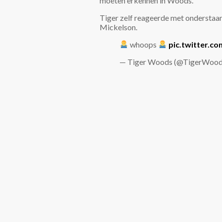
moeten erkennen in Woods.
Tiger zelf reageerde met onderstaan
Mickelson.
whoops
pic.twitter.
— Tiger Woods (@TigerWoo