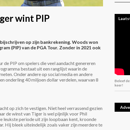
iger wint PIP
Laats
 bijschrijven op zijn bankrekening. Woods won
ram (PIP) van de PGA Tour. Zonder in 2021 ook
r de PIP om spelers die veel aandacht genereren
rogramma bestaat uit een ranglijst waarin de
emeten. Onder andere op social media en andere
en onderling 40 miljoen dollar verdelen, waarvan 8
Beleef de
keer!
Adve
ht op zich te vestigen. Niet heel verrassend gezien
 de winst van Tiger is wel pijnlijk voor Phil
de leukste periode uit zijn loopbaan kent, kroonde
ar. Hij bleek uiteindelijk zoals vaker zijn meerdere te