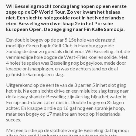
Wil Besseling mocht zondag lang hopen op een eerste
zege op de DP World Tour. Zo ver kwam het helaas
niet. Een slechte hole gooide roet in het Nederlandse
eten. Besseling werd wel knap 2e in het Porsche
European Open. De zege ging naar Fin Kalle Samooja.
Een double bogey op de par 5 15e hole van de razend
moeilijke Green Eagle Golf Club in Hamburg gooide
zondag de deur zo goed als dicht voor Wil Besseling. Tot die
vermaledijde hole oogde de West-Fries koel en solide. Met
4 holes te spelen was Besseling nog bogeyloos, mede door
knappe ontsnappingen, en was de achterstand op de al
gefinishte Samooja een slag.
Uitgerekend op de eerste van de 3 parren 5 in het slot ging
het mis. Na een slechte drive en een mislukte slag terug naar
de fairway shankte Besseling zijn 4e slag bijna het water in.
Een up-and-down zat er niet in. Double bogey en 3 slagen
achter. En knappe birdie op 16 gaf nog een sprankje hoop,
maar een bogey op 17 maakte aan hoop op Nederlands
succes.
Met een birdie op de slothole zorgde Besseling dat hij mooi
alleen 2e werd. Het beste resultaat ooit voor de beste