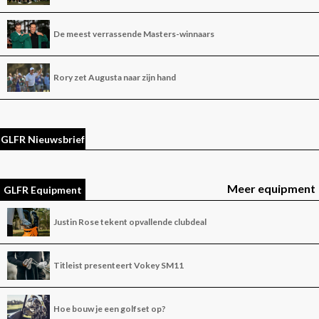
De meest verrassende Masters-winnaars
Rory zet Augusta naar zijn hand
GLFR Nieuwsbrief
Meer equipment
GLFR Equipment
Justin Rose tekent opvallende clubdeal
Titleist presenteert Vokey SM11
Hoe bouw je een golfset op?