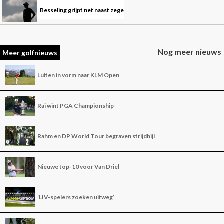
Besseling grijpt net naast zege
Nog meer nieuws
Meer golfnieuws
Luiten in vorm naar KLM Open
Rai wint PGA Championship
Rahm en DP World Tour begraven strijdbijl
Nieuwe top-10 voor Van Driel
‘LIV-spelers zoeken uitweg’